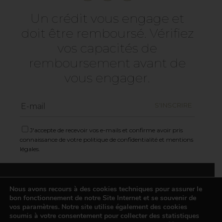
Un crédit vous engage et
doit être remboursé. Vérifiez
vos capacités de
remboursement avant de
vous engager.
J'accepte de recevoir vos e-mails et confirme avoir pris
connaissance de votre politique de confidentialité et mentions
légales.
Mentions légales
Nous avons recours à des cookies techniques pour assurer le
Plan du site
bon fonctionnement de notre Site Internet et se souvenir de
Politique de confidentialité
vos paramètres. Notre site utilise également des cookies
soumis à votre consentement pour collecter des statistiques